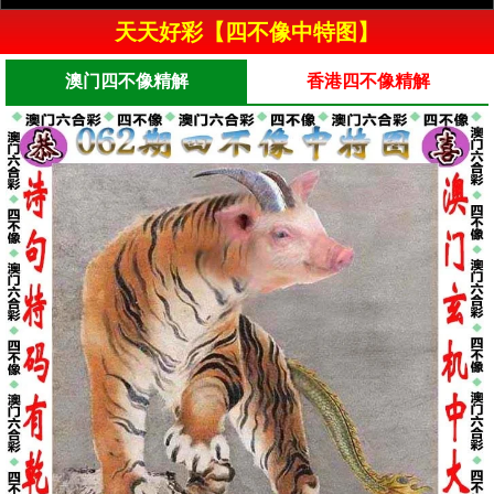
天天好彩【四不像中特图】
澳门四不像精解
香港四不像精解