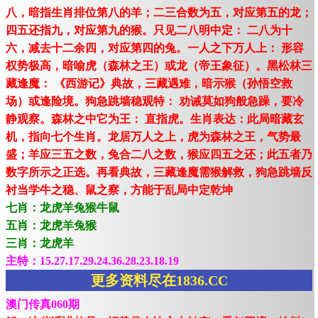
八，暗指生肖排位第八的羊；二三合数为五，对应第五的龙；
四五还指九，对应第九的猴。只见二八明中定： 二八为十
六，减去十二余四，对应第四的兔。一人之下万人上： 形容
权势极高，暗喻虎（森林之王）或龙（帝王象征）。黑松林三
藏逢魔： 《西游记》典故，三藏遇难，暗示猴（孙悟空救
场）或逢险境。狗急跳墙稳观特： 劝诫莫如狗般急躁，要冷
静观察。森林之中它为王： 直指虎。生肖表达：此局暗藏玄
机，指向七个生肖。龙居万人之上，虎为森林之王，气势最
盛；羊应三五之数，兔合二八之数，猴应四五之还；此五者乃
数字所示之正选。再看典故，三藏逢魔需猴解救，狗急跳墙反
衬当学牛之稳、鼠之察，方能于乱局中定乾坤
七肖：龙虎羊兔猴牛鼠
五肖：龙虎羊兔猴
三肖：龙虎羊
主特：15.27.17.29.24.36.28.23.18.19
更多资料尽在1836.CC
澳门传真060期