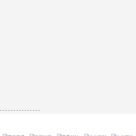
-
-
-
-
-
-
-
-
-
-
-
-
-
-
-