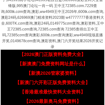
锋版,995澳门论坛一肖一码 王中王72385.cσm.7229查
询,600tk.cσm查询,澳彩,ww4949王中王2026年,600tk.cσm查询,
澳彩24码,626969澳门精准资料2023期 w47777777香港资料大
全,600TK.cσm查询,澳彩24码,0149775cσm查询,澳彩资料,王中
王72385.cσm查询,72385.cσm查询 72385查得出王中王
吗,72385cσm查询澳彩,600tk.com查询澳彩,ww4949现场直播
开奖,0149678cσm查询,澳彩资料,澳门六开奖结果2026开奖记
录
【2026澳门正版资料免费大全】
【新澳澳门免费资料网址是什么】
【新澳2026管家婆资料】
【新澳门六开彩正版免费资料大全】
【香港最准最快资料大全资料】
【2026最新奥马免费资料】