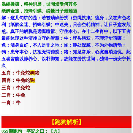
蟲繩擾攘，精神消磨，世間烦憂何其多
纸醉金迷，招蜂引蝶。纷擾日子最難過
解：这几句讲的是：若被琐碎纷扰（虫绳扰攘）缠身，又在声色名
利（纸醉金迷、招蜂引蝶）中迷失，只会空耗精神，让日子愈发煎
熬。真正的解脱是远离喧嚣、守住本心。在十二生肖中，以下五者
最能体现这种清净自守的智慧：牛：埋头耕耘，不理浮华喧嚷；
兔：洁身自好，不入是非之地；蛇：静处深藏，不为外物所动；
狗：忠守本心，抗拒无谓诱惑；猪：知足常乐，心宽自消烦忧。此
五者皆能以静养心、以朴御繁，故能在纷扰世间，独得一份安宁长
久
五肖：牛兔蛇
狗
猪
四肖：牛兔蛇
狗
三肖：牛兔蛇
二肖：牛兔
一肖：牛
【跑狗解析】
059期跑狗一字記之曰：【力】