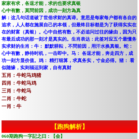
家家有求，各逞才能，求的也要求真银
心中有數，莫問前因，成功一刻方為真
解：这几句话道破了世俗求财的真谛。意思是每家每户都有各自的
追求，人人都在施展自己的本领，但最终目标都是为了获得实实在
在的财富（真银）。心中自然有数，不必追问过往的缘由，因为只
有最后成功的那一刻才是真实的。生肖表达：此签对应五个最懂务
实求财的生肖：牛： 默默耕耘，不問前因，用汗水换真银。蛇：
心中有數，静待时机，一击即中。马： 各逞才能，奔走四方，成
功一刻方显价值。鸡： 精打细算，求真务实，寸金必得。猪： 看
似随缘，实则福运到家，自有真财
五肖：牛蛇马鸡猪
四肖：牛蛇马鸡
三肖：牛蛇马
二肖：牛蛇
一肖：牛
【跑狗解析】
060期跑狗一字記之曰：【会】